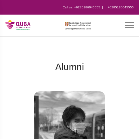
Call us:
+6285186045555
|
+6285186045555
Alumni